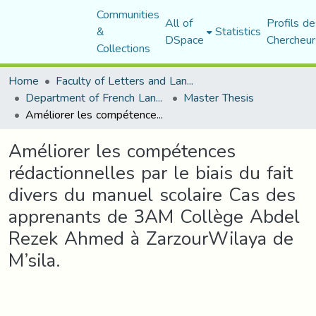
Communities
All of
Profils de
&
Statistics
DSpace
Chercheur
Collections
Home
Faculty of Letters and Languages
Department of French Language and Literature
Master Thesis
Améliorer les compétences rédactionnelles par le biais du fait divers du manuel scolaire Cas des apprenants de 3AM Collège Abdel Rezek Ahmed à ZarzourWilaya de M’sila.
Améliorer les compétences
rédactionnelles par le biais du fait
divers du manuel scolaire Cas des
apprenants de 3AM Collège Abdel
Rezek Ahmed à ZarzourWilaya de
M’sila.