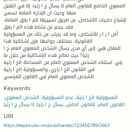
المعنوي الخاضع للقانون العام لا یسأل ج ا زئیا، إلا في القلیل
منها. وحیث أن الإدارة العامة تسعى
لإشباع حاجیات الأشخاص، عن طریق تسییرها للم ا رفق العامة،
فقد ینجم عن نشاط هذه الم ا رفق
أض ا ر ا ر للأشخاص، وما قد یترتب عن ذلك من المسؤولیة
القانونیة، بمختلف جوانبها. فإن إشكالیة هذا
المقال هي: إلى أي مدى یسأل الشخص المعنوي العام ج ا
زئیا؟ حیث تعالج هذه الإشكالیة من خلال ما
یلي: استثناء الشخص المعنوي العام من المساءلة الج ا زئیة
في القانون الج ا زئري، والمسؤولیة الج ا زئیة
للشخص المعنوي العام في القانون الفرنسي.
Keywords
المسؤولیة الج ا زئیة، عدم المسؤولیة، الشخص المعنوي،
القانون العام، للقانون الخاص، یسأل ج ا زئیا، لا یسأل ج ا زئیا.
URI
https://depot.univ-msila.dz/handle/123456789/5667