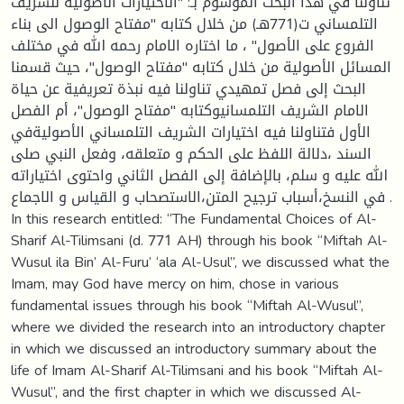
تناولنا في هذا البحث الموسوم بـ: "الاختيارات الأصولية للشريف
التلمساني ت(771هـ) من خلال كتابه "مفتاح الوصول الى بناء
الفروع على الأصول" ، ما اختاره الامام رحمه الله في مختلف
المسائل الأصولية من خلال كتابه "مفتاح الوصول"، حيث قسمنا
البحث إلى فصل تمهيدي تناولنا فيه نبذة تعريفية عن حياة
الامام الشريف التلمسانيوكتابه "مفتاح الوصول"، أم الفصل
الأول فتناولنا فيه اختيارات الشريف التلمساني الأصوليةفي
السند ،دلالة اللفظ على الحكم و متعلقه، وفعل النبي صلى
الله عليه و سلم، بالإضافة إلى الفصل الثاني واحتوى اختياراته
في النسخ،أسباب ترجيح المتن،الاستصحاب و القياس و الاجماع .
In this research entitled: “The Fundamental Choices of Al-
Sharif Al-Tilimsani (d. 771 AH) through his book “Miftah Al-
Wusul ila Bin’ Al-Furu’ ‘ala Al-Usul”, we discussed what the
Imam, may God have mercy on him, chose in various
fundamental issues through his book “Miftah Al-Wusul”,
where we divided the research into an introductory chapter
in which we discussed an introductory summary about the
life of Imam Al-Sharif Al-Tilimsani and his book “Miftah Al-
Wusul”, and the first chapter in which we discussed Al-