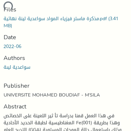
oading...
Files
(3.41
مذكرة ماستر فيزياء المواد سواعدية لينة نهائية.pdf
MB)
Date
2022-06
Authors
سواعدية ليىة
Publisher
UNIVERSITE MOHAMED BOUDIAF - M’SILA
Abstract
في هذا العمل قمنا بدراسة تأ ثير اللعينة على الخصائص
المغناطيسية لطبقة الحديد الأحادية Fe(001) وهذا بطريقة
التدرج العام (GGA) وذلك باستعمال دالة الموجات المستوية