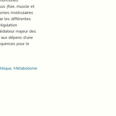
es hormones
us (foie, muscle et
nismes moléculaires
par les différentes
régulation
médiateur majeur des
l aux dépens d’une
séquences pour le
téique
,
Métabolisme