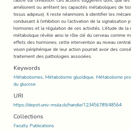
l’autre sur l’inhibition. Ces actions suggèrent donc que l
améliorent ou arrêtent les capacités métaboliques de tiss
tissus adipeux). Il reste néanmoins à identifier les méca
conduisant à l’inhibition ou l’activation de la signalisation 
hormones et la régulation de ces activités. L’étude de la 
métabolique révèle ainsi le rôle clé du cerveau comme 
effets des hormones; cette intervention au niveau centra
vision périphérique de leur action pourrait avoir des con
traitement des pathologies associées.
Keywords
Métabolismes
,
Métabolisme glucidique
,
Métabolisme pro
du glucose
URI
https://depot.univ-msila.dz/handle/123456789/48564
Collections
Faculty Publications