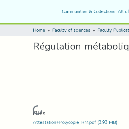
Communities & Collections
All o
Home
Faculty of sciences
Faculty Publica
Régulation métaboli
Loading...
Files
Attestation+Polycopie_RM.pdf
(3.93 MB)