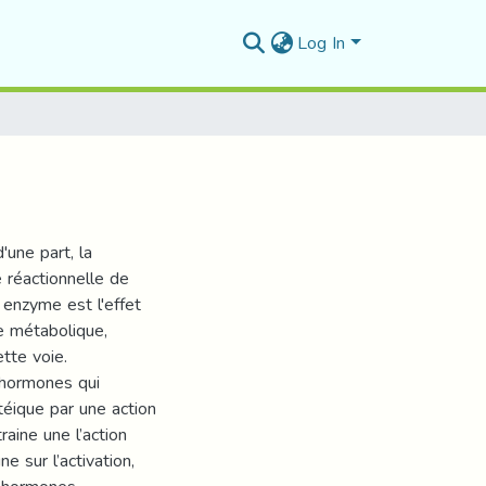
Log In
une part, la
 réactionnelle de
 enzyme est l'effet
ie métabolique,
tte voie.
s hormones qui
téique par une action
raine une l’action
 sur l’activation,