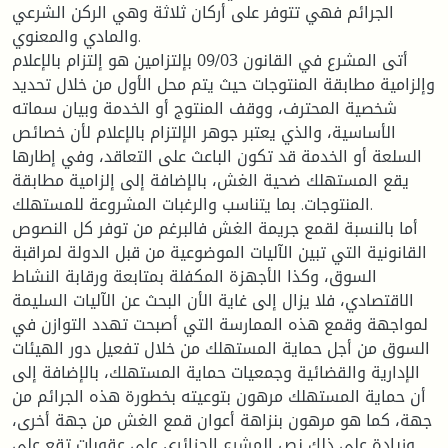
الجرائم فهي تتوفر على أركان ثلاثة وهي الركن الشرعي
والمادي والمعنوي.
أتى المشرع في القانون 09/03 بإلتزامين هو إلتزام بالإعلام
وإلزامية مطابقة المنتوجات حيث يتم محل الأول من خلال تحديد
شخصية المحترف، ووقف المنتوج أو الخدمة وبيان سماته
الأساسية، والذي يعتبر جوهر الإلتزام بالإعلام لأن خصائص
السلعة أو الخدمة قد تكون الباعث على التعاقد، وفي إطارها
يقع المستهلك ضحية الغش، بالإضافة إلى إلزامية مطابقة
المنتوجات. بما يتناسب والرغبات المشروعة للمستهلك.
أما بالنسبة لقمع جريمة الغش فالبرغم من توفر كل النصوص
القانونية التي تبين الآليات الموضوعية من قبل الدولة لمراقبة
السوق، وكذا الأجهزة المكفلة بمتابعة ورقابة النشاط
الاقتصادي، فلا يزال إلى غاية الأن البحث عن الآليات السليمة
لمواجهة وقمع هذه الممارسة التي أصبحت تهدد التوازن في
السوق من أجل حماية المستهلك من خلال تفعيل دور الهيئات
الإدارية والقضائية وجمعيات حماية المستهلك، بالإضافة إلى
أن حماية المستهلك مرهون بتوعيته بخطورة هذه الجرائم من
جهة، كما هو مرهون بنزاهة أعوان قمع الغش من جهة أخرى،
وزيادة على ذلك نص المشرع الجزائري على عقوبات تقع على