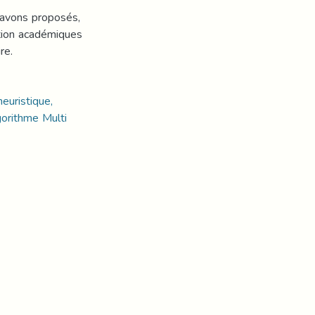
 avons proposés,
tion académiques
re.
euristique,
orithme Multi