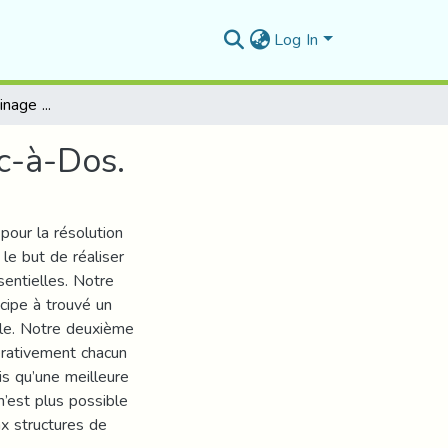
Log In
Descente Multi Voisinage pour le problème du Sac-à-Dos.
c-à-Dos.
pour la résolution
le but de réaliser
sentielles. Notre
cipe à trouvé un
iale. Notre deuxième
érativement chacun
s qu’une meilleure
n’est plus possible
x structures de