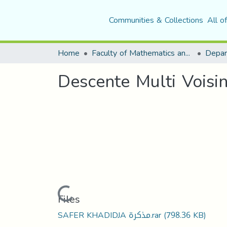
Communities & Collections
All o
Home
Faculty of Mathematics and Computer Science
Descente Multi Voisi
Loading...
Files
SAFER KHADIDJA مذكرة.rar
(798.36 KB)