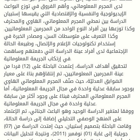
لدى المجرم المعلوماتي، وأهم الفروق في توزع البواعث
الإيديولوجية والنفسية والإقتصادية التي يقيسها إستبيان
الدراسة بين نمطي المجرم المعلوماتي، الهاوي والمحترف
وكذا توزعها بين أفراد النوع الواحد من المجرمين المعلوماتيين.
وكذا التعرف على متوسطات السن، ومصادر الخبرة في
إستخدام تكنولوجيات الإعلام والإتصال، وطبيعة الحالة
الإجتماعية لدى أفراد عينة الدراسة التي دفعتهم وساهمت
في إرتكاب الجريمة المعلوماتية.
لتحقيق أهداف الدراسة، إعتمدت الباحثة على (12) فردا من
عينة المجرمين المعلوماتيين، تم إنتقاؤهم بناءً على معيار
السّوابق العدليّة، حيث صنّف المجرم المعلوماتي الهاوي
بوجود سابقة عدلية واحدة في مجال الجريمة المعلوماتية، أما
المجرم المعلوماتي المحترف فبناءً على وجود أكثر من سابقة
عدلية واحدة في مجال الجريمة المعلوماتية.
ووفقا لمتغير الدراسة الوحيد وهو الباعث الجنائي، تم الإعتماد
على المنهج الوصفي التحليلي إضافة إلى دراسة الحالة،
وقامت الباحثة بتصميم إستبيان، حيث إمتدت الدراسة من (07)
جويلية إلى غاية (01) نوفمبر (2011)، ونتيجة لتحليل البيانات