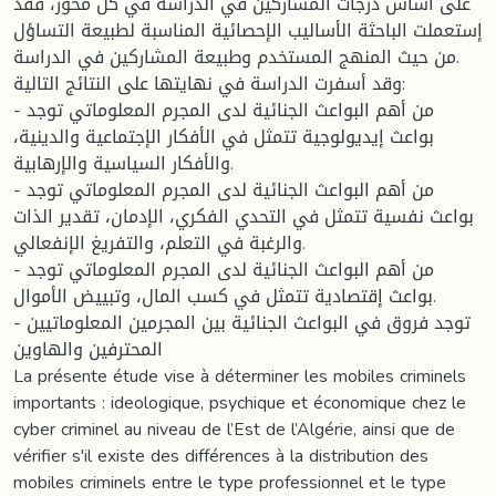
على أساس درجات المشاركين في الدراسة في كل محور، فقد
إستعملت الباحثة الأساليب الإحصائية المناسبة لطبيعة التساؤل
من حيث المنهج المستخدم وطبيعة المشاركين في الدراسة.
وقد أسفرت الدراسة في نهايتها على النتائج التالية:
- من أهم البواعث الجنائية لدى المجرم المعلوماتي توجد
بواعث إيديولوجية تتمثل في الأفكار الإجتماعية والدينية،
والأفكار السياسية والإرهابية.
- من أهم البواعث الجنائية لدى المجرم المعلوماتي توجد
بواعث نفسية تتمثل في التحدي الفكري، الإدمان، تقدير الذات
والرغبة في التعلم، والتفريغ الإنفعالي.
- من أهم البواعث الجنائية لدى المجرم المعلوماتي توجد
بواعث إقتصادية تتمثل في كسب المال، وتبييض الأموال.
- توجد فروق في البواعث الجنائية بين المجرمين المعلوماتيين
المحترفين والهاوين
La présente étude vise à déterminer les mobiles criminels
importants : ideologique, psychique et économique chez le
cyber criminel au niveau de l’Est de l’Algérie, ainsi que de
vérifier s'il existe des différences à la distribution des
mobiles criminels entre le type professionnel et le type