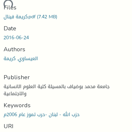
oading...
Files
كريمة فينال.pdf
(7.42 MB)
Date
2016-06-24
Authors
العيساوي, كريمة
Publisher
جامعة محمد بوضياف بالمسيلة كلية العلوم الانسانية
والاجتماعية
Keywords
حزب الله - لبنان -حرب تموز عام 2006م
URI