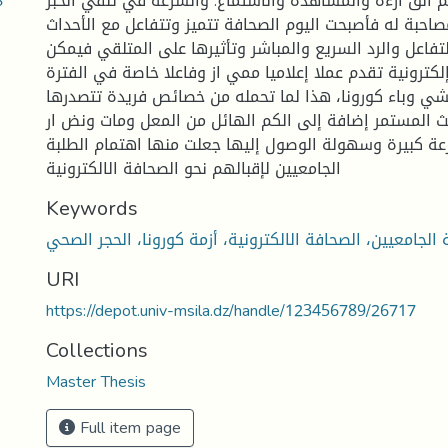
8
 الق ارءة والمشاهدة والاستماع. والسرعة في تلقي الخبر
صاحبة له فأصبحت اليوم الصحافة تتميز وتتفاعل مع الأحداث
فاعل والرد السريع والمباشر وتأثيرها على المتلقي فيمكن
لكترونية تقدم عملا إعلاميا ممي از وفاعلا خاصة في الفترة
شي وباء كورونا، هذا لما تحمله من خصائص فريدة تتصدرها
يث المستمر إضافة إلى الكم الهائل من المعل ومات ونض ار
رعة كبيرة وسهولة الوصول إليها جعلت منها اهتمام الطلبة
الجامعيين لإقبالهم نحو الصحافة الالكترونية
Keywords
URI
https://depot.univ-msila.dz/handle/123456789/26717
Collections
Master Thesis
Full item page