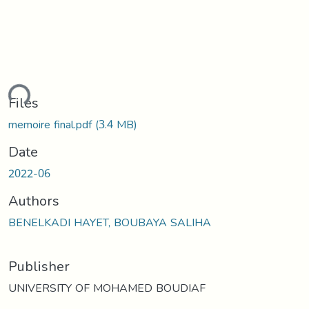
ding...
Files
memoire final.pdf
(3.4 MB)
Date
2022-06
Authors
BENELKADI HAYET, BOUBAYA SALIHA
Publisher
UNIVERSITY OF MOHAMED BOUDIAF