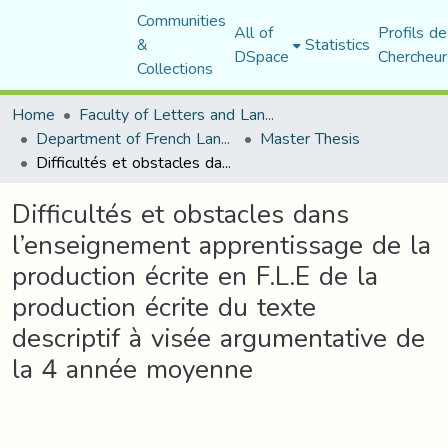
Communities
All of
Profils de
&
Statistics
DSpace
Chercheur
Collections
Home
Faculty of Letters and Languages
Department of French Language and Literature
Master Thesis
Difficultés et obstacles dans l’enseignement apprentissage de la production écrite en F.L.E de la production écrite du texte descriptif à visée argumentative de la 4 année moyenne
Difficultés et obstacles dans
l’enseignement apprentissage de la
production écrite en F.L.E de la
production écrite du texte
descriptif à visée argumentative de
la 4 année moyenne