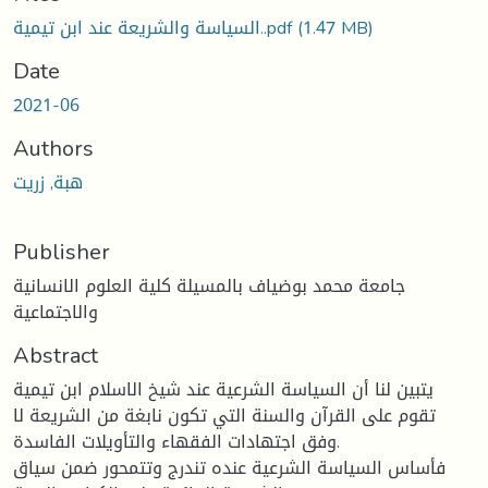
السياسة والشريعة عند ابن تيمية..pdf
(1.47 MB)
Date
2021-06
Authors
هبة, زريت
Publisher
جامعة محمد بوضياف بالمسيلة كلية العلوم الانسانية
والاجتماعية
Abstract
يتبين لنا أن السياسة الشرعية عند شيخ الاسلام ابن تيمية
تقوم على القرآن والسنة التي تكون نابغة من الشريعة لا
وفق اجتهادات الفقهاء والتأويلات الفاسدة.
فأساس السياسة الشرعية عنده تندرج وتتمحور ضمن سياق