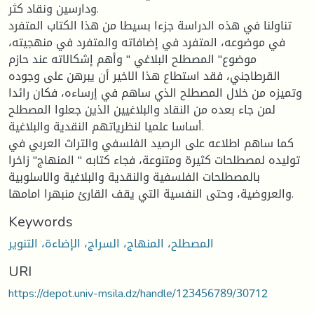
ودارسين ونقاد كثر.
تناولنا في هذه الدراسة جزءا بسيطا من هذا الكتاب المتفرد
في موضوعه، المتفرد في إضافاته والمتفرد في منهجيته،
موضوع" المصطلح البلاغي " وأهم إشكالاته عند حازم
القرطاجني، فقد استطاع هذا الاخير أن يبرهن على وجوده
وتميزه من خلال المصطلح الذي ساهم في إرساءه، فكان رائدا
لمن جاء بعده من النقاد والبلاغيين الذين جعلوا المصطلح
أساسا علميا لنظرياتهم النقدية والبلاغية.
كما ساهم اطلاعه على الرصيد الفلسفي والتراث العربي في
توليده لمصطلحات كثيرة ومتنوعة، فجاء كتابه " المنهاج" زاخرا
بالمصطلحات الفلسفية والنقدية والبلاغية والاسلوبية
والعروضية، وحتى النفسية التي يقف القارئ منبهرا امامها.
Keywords
المصطلح، المنهاج، السراج، الإضاءة، التنوير
URI
https://depot.univ-msila.dz/handle/123456789/30712