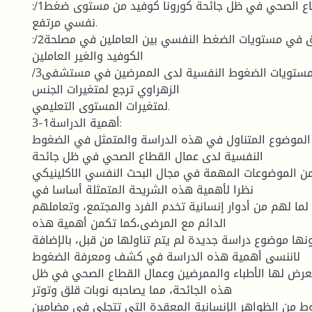
:/1يعاني عمال القطاع الصحي في ظل جائحة كورونا كوفيد من مستوى ضغط
نفسي مرتفع.
:/2توجد فروق في مستويات الضغط النفسي بين العاملين في مصلحة
الكوفيد والغير العاملين
/3توجد فروق في مستويات الضغوط النفسية لدى الممرضين في مستشفى
الزهراوي ترجع لمتغيرات الجنس
لمتغيرات المستوى التعليمي.
3-1أهمية الدراسة:
الموضوع المتناول في هذه الدراسة والمتمثل في الضغوط
النفسية لدى عمال القطاع الصحي في ظل جائحة
ن الموضوعات المهمة في مجال البحث النفسي الاكلينيكي
نظرا لأهمية هذه الشريحة المتمثلة أساسا في
ما لهم من أدوار إنسانية تخدم الفرد والمجتمع، وتعاملهم
الدائم مع المرضى،كما تكمن أهمية هذه
ها موضوع دراسة جديدة لم يتم تناولها من قبل، بالإضافة
لاننسى أهمية هذه الدراسة في كشف ومعرفة الضغوط
تعرض لها الأطباء والممرضين وعمال القطاع الصحي في ظل
هذه الجائحة، مما يصاحبه نوبات قلق وتوتر
 من الظواهر الإنسانية المعقدة التي تتجلى في مضامين