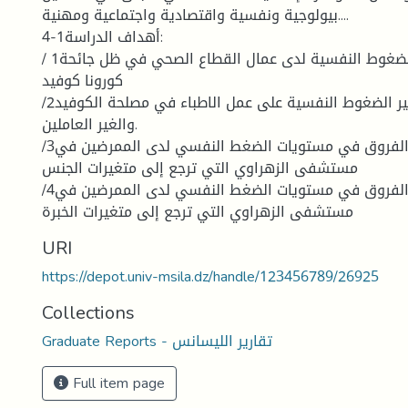
بيولوجية ونفسية واقتصادية واجتماعية ومهنية....
4-1أهداف الدراسة:
/ 1معرفة مستوى الضغوط النفسية لدى عمال القطاع الصحي في ظل جائحة
كورونا كوفيد
/2التعرف على مدى تأثير الضغوط النفسية على عمل الاطباء في مصلحة الكوفيد
والغير العاملين.
/3معرفة اهم الفروق في مستويات الضغط النفسي لدى الممرضين في
مستشفى الزهراوي التي ترجع إلى متغيرات الجنس
/4معرفة اهم الفروق في مستويات الضغط النفسي لدى الممرضين في
مستشفى الزهراوي التي ترجع إلى متغيرات الخبرة
URI
https://depot.univ-msila.dz/handle/123456789/26925
Collections
Graduate Reports - تقارير الليسانس
Full item page