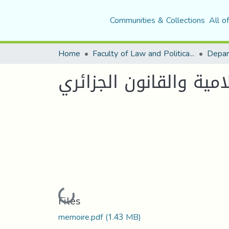
Communities & Collections
All o
Home
Faculty of Law and Political Science
Depar
مية والقانون الجزائري
Loading...
Files
memoire.pdf
(1.43 MB)