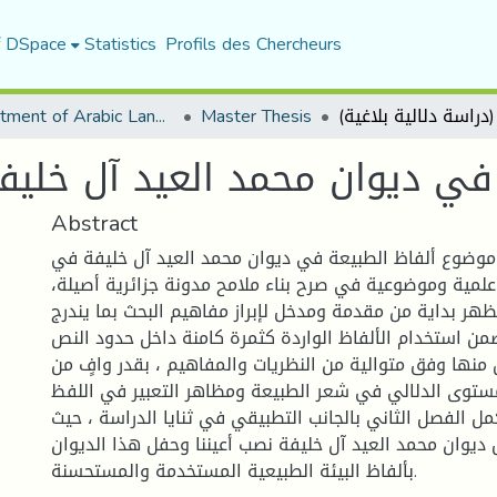
f DSpace
Statistics
Profils des Chercheurs
Department of Arabic Language and Literature
Master Thesis
في ديوان محمد العيد آل خليفة 
Abstract
موضوع ألفاظ الطبيعة في ديوان محمد العيد آل خليفة في
علمية وموضوعية في صرح بناء ملامح مدونة جزائرية أصيلة،
ظهر بداية من مقدمة ومدخل لإبراز مفاهيم البحث بما يندرج
من استخدام الألفاظ الواردة كثمرة كامنة داخل حدود النص.
 منها وفق متوالية من النظريات والمفاهيم ، بقدر وافٍ من
ستوى الدلالي في شعر الطبيعة ومظاهر التعبير في اللفظ
مل الفصل الثاني بالجانب التطبيقي في ثنايا الدراسة ، حيث
ديوان محمد العيد آل خليفة نصب أعيننا وحفل هذا الديوان
بألفاظ البيئة الطبيعية المستخدمة والمستحسنة.