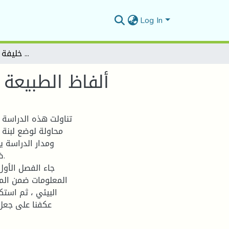
Log In
ألفاظ الطبيعة في ديوان محمد العيد آل خليفة (دراسة دلالية بلاغية)
ألفاظ الطبيعة 
تناولت هذه الدراسة 
محاولة لوضع لبنة 
ومدار الدراسة ي
ض
جاء الفصل الأول
المعلومات ضمن الم
البيئي ، ثم استك
عكفنا على جعل 