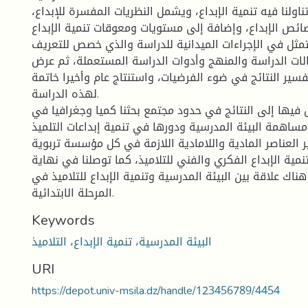
تناولنا فيه تنمية الإبداع، ويشمل النظريات المفسرة للإبداع،
ئص الإبداع، وإضافة إلى مستويات ومعوقات تنمية الإبداع.
يتمثل في الإجراءات الميدانية للدراسة والذي خصص للتعريف
لات الدراسة والمنهج وأدوات الدراسة المستعملة، ثم عرض
تفسير النتائج في ضوء الفرضيات، واستنتاج عام وأخيرا خاتمة
لهذه الدراسة.
 فيها إلى النتائج في حدود مجتمع بحثنا كميا وجغرافيا في
مساهمة البيئة المدرسية ودورها في تنمية إبداعات التلميذ
 العناصر المادية واللامادية اللازمة في كل مؤسسة تربوية
مية الإبداع الفكري والفني للتلاميذ، كما توصلنا في نهاية
ناك علاقة بين البيئة المدرسية وتنمية الإبداع للتلاميذ في
المرحلة الابتدائية.
Keywords
البيئة المدرسية، تنمية الإبداع، التلاميذ
URI
https://depot.univ-msila.dz/handle/123456789/4454