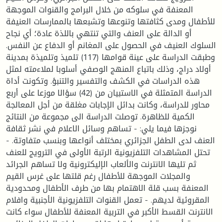
المعنفة في سلوكه من خلال البرامج والقنوات الموجهة
للأطفال ومدى كثافتها وتنوعها وتشبعها بالممارسات العنيفة
أو الدالة على العنف والتي تنتهي باللذة عادة؛ أي نجاح
السلوك العنيف في الحصول على المغانم أو الدفاع عن النفس.
وطبقت الدراسة على عينة قوامها (117) تلميذ وتلميذة بمدينة
أولاد دراج، وذلك باتباع المنهج الوصفي أسلوبا لملاءمته لمثل
هذه الدراسات في الكشف والتفسير والتنبؤ. وتكونت أداة
الدراسة المتمثلة في الاستبيان من (42) سؤالا موزعا على أربع
محاور للدراسة، وكانت بدائل الإجابات مغلقة من أجل المعالجة
الكمية للظاهرة. توصلت الدراسة الى مجموعة من النتائج
نوجزها فيما يلي: - تساهم وسائل الاعلام في نشر ثقافة
العنف لدى الطفل الجزائري بمختلف أنواعها وبنسب متفاوتة. -
تحتل المشاهدات التلفزيونية الرتبة الأولى في الترويج للعنف
ثم تليها الانترنت والألعاب الإليكترونية ولا تساهم الجرائد
والمجلات الموجهة للأطفال رغم قلتها على غرس القيم
المعنفة بسب قلة الاهتمام بها من طرف الأطفال ومحدودية
المقروئية لديهم. - تعمل القنوات التلفزيونية الأجنبية وافلام
الانترنت القسط الأكبر في التربية المعنفة للأطفال سواء كانت