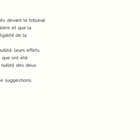
cès devant le tribunal
lière et que la
égalité de la
llité, leurs effets
i que ont été
nullité des deux
de suggestions.