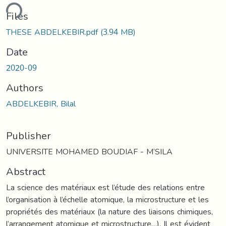
ding...
Files
THESE ABDELKEBIR.pdf
(3.94 MB)
Date
2020-09
Authors
ABDELKEBIR, Bilal
Publisher
UNIVERSITE MOHAMED BOUDIAF - M’SILA
Abstract
La science des matériaux est l’étude des relations entre
l’organisation à l’échelle atomique, la microstructure et les
propriétés des matériaux (la nature des liaisons chimiques,
l’arrangement atomique et microstructure…). Il est évident