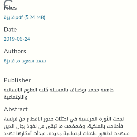
Loading...
Files
(5.24 MB)
فايزة.pdf
Date
2019-06-24
Authors
سعد سعود ة, فايزة
Publisher
جامعة محمد بوضياف بالمسيلة كلية العلوم الانسانية
والاجتماعية
Abstract
نجحت الثورة الفرنسية في اجتثاث جذور الاقطاع من فرنسا،
فأطاحت بالملكية، وضعضعت ما تبقى من نفوذ رجال الدين
فمهدت لظهور علاقات اجتماعية جديدة، فبدأت أفكارها تهدد