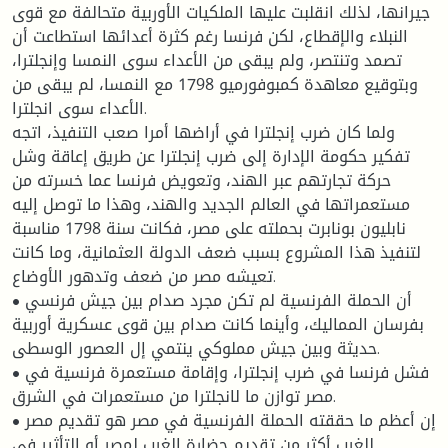
جيرانها، لذلك انقلبت عليها الملكيات الأوربية متحالفة مع قوى
النبلاء والإقطاع، لكن فرنسا رغم كثرة أعدائها استطاعت أن
تصمد وتنتصر، ولم يبقى من الأعداء سوى النمسا وإنجلترا،
وبتوقيع معاهدة كمبوفورميو 1798 مع النمسا، لم يبقى من
الأعداء سوى انجلترا.
ولما كان ضرب إنجلترا في أراضها أمرا صعب التنفيذ، اتجه
تفكير حكومة الإدارة إلى ضرب إنجلترا عن طريق إعاقة وشل
حركة تجارتهم عبر الهند، وتعويض فرنسا عما خسرته من
مستعمراتها في العالم الجديد والهند، وهذا ما توصل إليه
نابليون بونابرت بحملته على مصر، فكانت سنة 1798 مناسبة
لتنفيذ هذا المشروع بسبب ضعف الدولة العثمانية، وما كانت
تعيشه مصر من ضعف وتدهور الأوضاع.
• أن الحملة الفرنسية لم تكن مجرد صدام بين جيش فرنسي
بفرسان المماليك، وأينما كانت صدام بين قوى عسكرية أوربية
حديثة وبين جيش مملوكي ينتمي إل العصور الوسطى.
• فشل فرنسا في ضرب إنجلترا، وإقامة مستعمرة فرنسية في
مصر توازن ما لانجلترا من مستعمرات في الشرق.
• إن أعظم ما حققته الحملة الفرنسية في مصر هو تقديم مصر
للغرب أكثر من تقديم حضارة الغرب لمصر أو التأثير في