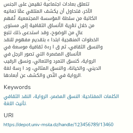
تتعلق بعادات اجتماعية تهيمن على الجنس
الآخر، فتحاول أن يكشف المتلقي عمَّا تعانيه
الكاتبة من سلطة المؤسسة المجتمعية. تُفهم
من خلال تعْرِية الأنساق الثقافية إلى مستوى
عالٍ من الوضوح، وقد استدعى ذلك تتبع
الخطوات المنهجية ابتدا ء بتقديم مفهوم للنقد
والنسق الثقافي، ثم ق ا رءة ثقافية موسعة في
الأنساق المضمرة التي تصور الرجل في
الرواية، كنسق التمرد والتعالي، ونسق الرقيب
الديني، والخيانة، والنسق المثالي، ود ا رسة لغة
الرواية في النّص والكشف عن أبعادها.
Keywords
الكلمات المفتاحية: النسق المضمر، الرواية، النقد الثقافي
تأنيث اللغة.
URI
https://depot.univ-msila.dz/handle/123456789/13460