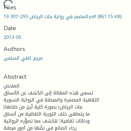
Loading...
Files
(861.15 KB)
19 المضمر في رواية بنات الرياض 293-307.pdf
Date
2013-05
Authors
مريم, لافي السلمى
Abstract
الملخص:
تسعى هذه المقالة إلى الكشف عن الأنساق
الثقافية المضمرة والمبطنة في الرواية النسوية
)بنات الرياض( بصورة كلية تُبرز من خلالها
ما يتماهى خلف التورية الثقافية من أنساق
ودلالات ثقافية؛ للكشف عما تصوُّره الروائية
رجاء الصانع في نصِّها من أمور مبطنة