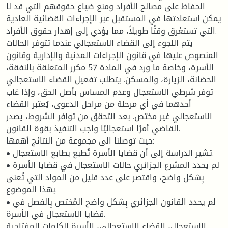
الحفاظ على مصالح الأفراد ومنع ضياع حقوقهم التي قد لا
يمكن استعادتها في المستقبل عبر الإجراءات القضائية العادية
التي تستغرق وقتًا طويلاً، مما يؤدي إلى إهدار حقوق الأفراد.
يتم اللجوء إلى القضاء الاستعجالي عندما تتوفر الحالات
المنصوص عليها في قانون الإجراءات المدنية والإدارية وقانون
الأسرة، وخاصة ما ورد في المادة 57 مكرر المتعلقة بالنفقة،
الحضانة، الزيارة، والمسكن. يتطلب تفعيل القضاء الاستعجالي
توفر شرطي الاستعجال وعدم المساس بأصل الحق، وإذا غاب
أحدهما في أي مرحلة من مراحل الدعوى، يُعتبر القضاء
الاستعجالي غير مختص. بعد التحقق من توافر الشروط، يصدر
القاضي أمرًا استعجاليًا واجب التنفيذ بقوة القانون.
حيث توصلنا الى مجموعة من النتائج أهمها:
• تشير الدراسة إلى أن قضايا الأسرة تُطبع بطابع الاستعجال.
• لم يحدد المشرع الجزائري حالات الاستعجال في قضايا الأسرة
بِشكل واضح، واقتصر على عدد قليل من المواد التي تُعنى
بهذا الموضوع.
• لم يحدد القانون الجزائري بِشكل واضح المُختص بِالفصل في
قضايا الاستعجال في الأسرة.
الاستعجال، القضاء الاستعجالي، الأسرة الكلمات المفتاحية