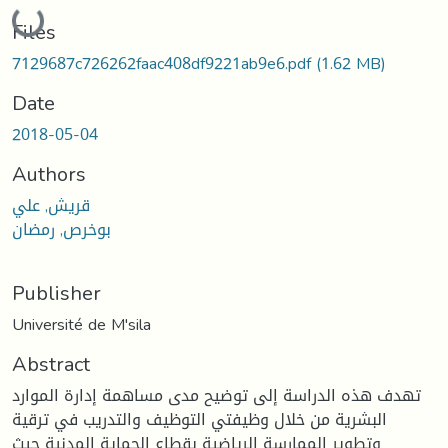
Loading...
Files
7129687c726262faac408df9221ab9e6.pdf
(1.62 MB)
Date
2018-05-04
Authors
قريش, علي
بوخرص, رمضان
Publisher
Université de M'sila
Abstract
تهدف هذه الدراسة إلى توضيح مدى مساهمة إدارة الموارد
البشرية من خلال وظيفتي التوظيف والتدريب في ترقية
وتطوير الممارسة الرياضية بقطاع الحماية المدنية حيث