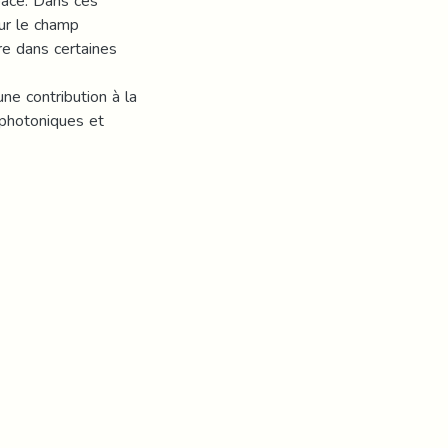
pace. Dans ces
our le champ
re dans certaines
une contribution à la
 photoniques et