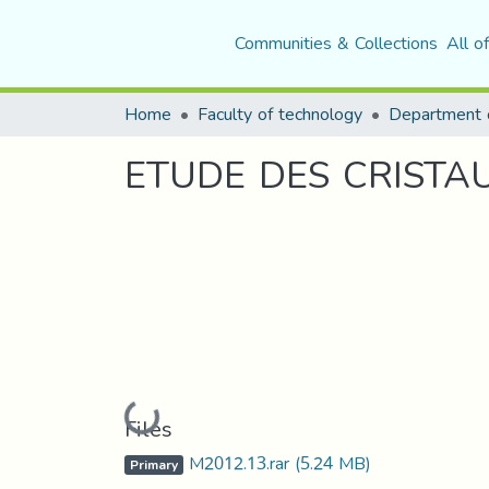
Communities & Collections
All o
Home
Faculty of technology
Department o
ETUDE DES CRISTA
Loading...
Files
M2012.13.rar
(5.24 MB)
Primary