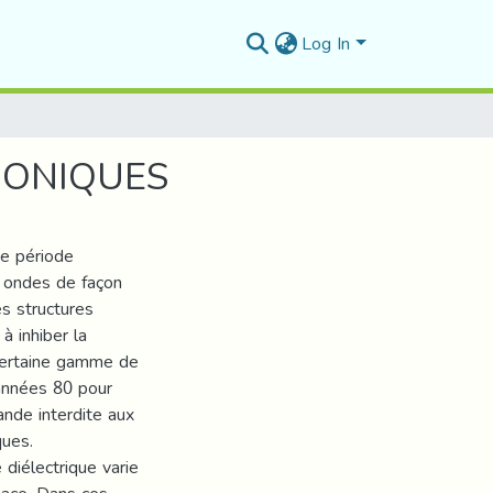
Log In
NONIQUES
ne période
s ondes de façon
es structures
à inhiber la
certaine gamme de
 années 80 pour
nde interdite aux
ques.
 diélectrique varie