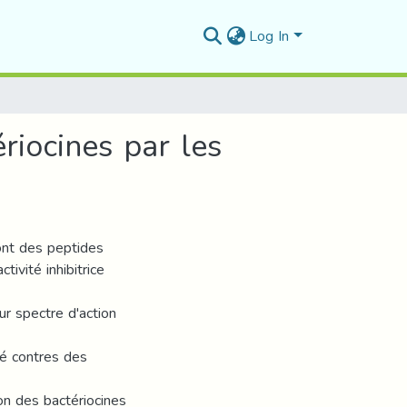
Log In
riocines par les
sont des peptides
tivité inhibitrice
ur spectre d'action
té contres des
on des bactériocines