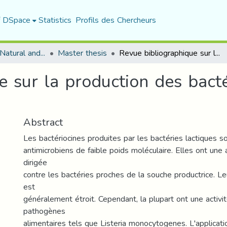
f DSpace
Statistics
Profils des Chercheurs
Department of Natural and Life Sciences
Master thesis
Revue bibliographique sur la production des bactériocines par les bactéries lactiques
 sur la production des bacté
Abstract
Les bactériocines produites par les bactéries lactiques 
antimicrobiens de faible poids moléculaire. Elles ont une ac
dirigée
contre les bactéries proches de la souche productrice. Le
est
généralement étroit. Cependant, la plupart ont une activi
pathogènes
alimentaires tels que Listeria monocytogenes. L'applicati