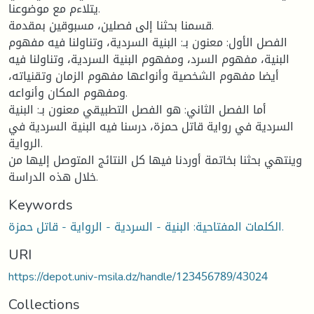
يتلاءم مع موضوعنا.
قسمنا بحثنا إلى فصلين، مسبوقين بمقدمة.
الفصل الأول: معنون بـ: البنية السردية، وتناولنا فيه مفهوم
البنية، مفهوم السرد، ومفهوم البنية السردية، وتناولنا فيه
أيضا مفهوم الشخصية وأنواعها مفهوم الزمان وتقنياته،
ومفهوم المكان وأنواعه.
أما الفصل الثاني: هو الفصل التطبيقي معنون بـ: البنية
السردية في رواية قاتل حمزة، درسنا فيه البنية السردية في
الرواية.
وينتهي بحثنا بخاتمة أوردنا فيها كل النتائج المتوصل إليها من
خلال هذه الدراسة.
Keywords
الكلمات المفتاحية: البنية - السردية - الرواية - قاتل حمزة.
URI
https://depot.univ-msila.dz/handle/123456789/43024
Collections