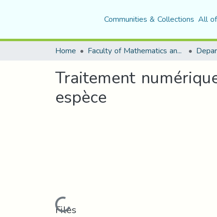
Communities & Collections
All o
Home
Faculty of Mathematics and Computer Science
Depar
Traitement numérique
espèce
Loading...
Files