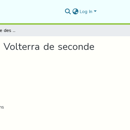
Log In
Traitement numérique des équations intégrales de Volterra de seconde espèce
 Volterra de seconde
ns