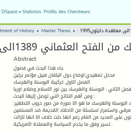
f DSpace
Statistics
Profils des Chercheurs
tment of History
Master Thesis
العثماني 1389الى معاهدة دايتون1995
Abstract
جاء هذا البحث في فصول
مدخل تمهيدي:اوضاع دول البلقان فبيل مؤتمر برلين
الفصل الاول :تركيبة البوسنة والهرسك
فصل الثاني : البوسنة والهرسك بين نور الاسلام وضلام اوربا
ومن أهم النتائج التي توصل إليها البحث :
:الصراع من اجل امتلاك البوسنة والهرسك ما هو الا صورة من صور حروب التطهير
عرقي واستمرار لسلسلة من الاحقاد القديمة ضد المسلمين
 على العديد من الغام رغم انها حلت خلاف الا انها لازالت
تسير وفق ما يخدم السياسة والمصلحة الامريكية .