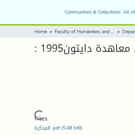
Communities & Collections
All o
Home
Faculty of Humanities and Social Sciences
Depar
Loading...
Files
(5.48 MB)
المذكرة .pdf