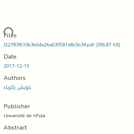
ding...
Files
f22783f610b3b64a26a639581d8c5b34.pdf
(306.87 KB)
Date
2017-12-15
Authors
حويش, زكرياء
Publisher
Université de M'sila
Abstract