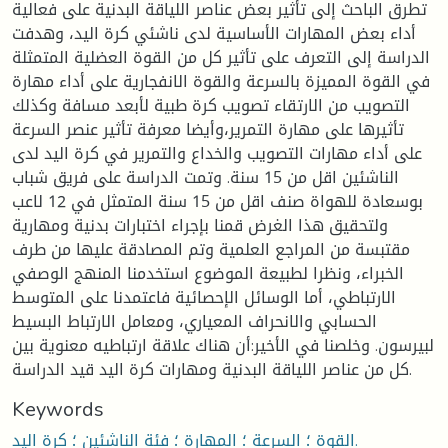
تطرق الباحث إلى تأثير بعض عناصر اللياقة البدنية على فعالية
أداء بعض المهارات الأساسية لدى ناشئي كرة اليد، وهدفت
الدراسة إلى التعرف على تأثير كل من القوة العضلية المتمثلة
في القوة المميزة بالسرعة والقوة الانفجارية على أداء مهارة
التصويب من الارتقاء تصويب كرة طبية لأبعد مسافة وكذلك
تأثيرها على مهارة التمرير،وأيضا معرفة تأثير عنصر السرعة
على أداء مهارات التصويب والخداع والتمرير في كرة اليد لدى
الناشئين اقل من 15 سنة. وتمت الدراسة على فريق شباب
بوسعادة للهواة صنف اقل من 15 سنة المتمثل في 12 لاعب
ولتحقيق هذا الغرض قمنا بإجراء اختبارات بدنية ومهارية
مقتبسة من المراجع العلمية وتم المصادقة عليها من طرف
الخبراء، ونظرا لطبيعة الموضوع استخدمنا المنهج الوصفي
الارتباطي، أما الوسائل الإحصائية فاعتمدنا على المتوسط
الحسابي والانحراف المعياري، ومعامل الارتباط البسيط
لبيرسون. وخلصنا في الأخير:أن هناك علاقة ارتباطيه معنوية بين
كل من عناصر اللياقة البدنية ومهارات كرة اليد قيد الدراسة.
Keywords
القوة ؛ السرعة ؛ المهارة ؛ فئة الناشئين ؛ كرة اليد.