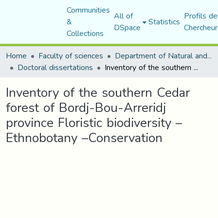
Communities
All of
Profils de
&
Statistics
DSpace
Chercheur
Collections
Home
Faculty of sciences
Department of Natural and Life Sciences
Doctoral dissertations
Inventory of the southern Cedar forest of Bordj-Bou-Arreridj province Floristic biodiversity –Ethnobotany –Conservation
Inventory of the southern Cedar
forest of Bordj-Bou-Arreridj
province Floristic biodiversity –
Ethnobotany –Conservation