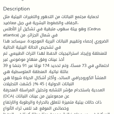
Description
لحماية مجتمع النباتات من التدهور والتغيرات البيئية مثل
الجفاف والضغوط البشرية في جبل معاضيد،
وهو بيئة سهوب متبقية في تشكيل أرز الأطلس (Cedrus
atlantica) في شمال الجزائر، من
الضروري إحصاء وتقييم النباتات البرية الموجودة. سيساعد هذا
في تشخيص الحالة البيئية الحالية
للمنطقة وإيجاد استراتيجيات الحفظ لهذا التراث الطبيعي. تم
أخذ عينات وفق منهاج موضوعي غير
احتمالي في 73 مسحًا، وتم تحديد 174 نوعًا عبر 91 جنسًا و 39
عائلة نباتية. المنطقة المتوسطية هي
المنشأ الكوروجرافي السائد، وأكثر أشكال الحياة شيوعًا هي
النباتات الحولية ) 45 %(. كشفت التحليلات
العددية باستخدام مؤشر التشابه وتحليل المراسلة المنحرفة
(DCA) عن مجموعتين من عينات النباتات
ذات حالات بيئية متميزة تتعلق بالحرارة والرطوبة والارتفاع
وخصائص الموقع. قد تلعب ثراء الأنواع