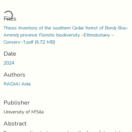
Loading...
Files
Thesis Inventory of the southern Cedar forest of Bordj-Bou-
Arreridj province Floristic biodiversity –Ethnobotany –
Conserv~1.pdf
(6.72 MB)
Date
2024
Authors
RADJAI Aida
Publisher
University of M'Sila
Abstract