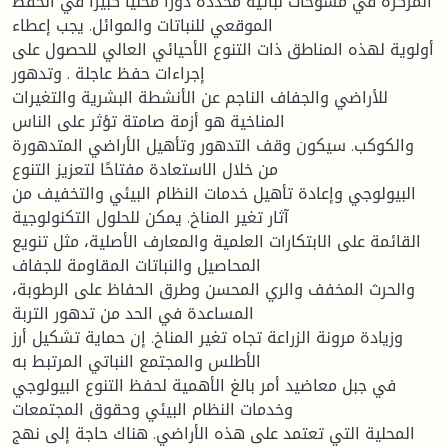
المركزة في مسوحات نباتية محددة دورًا محليًا كبيرًا في الحفظ
الموقعي للنباتات والموائل. يجب إعطاء
أولوية لهذه المناطق ذات التنوع الأحيائي العالي للحصول على
إجراءات حفظ عاجلة . وتدهور
للأراضي والجفاف الناجم عن الأنشطة البشرية والتغيرات
المناخية هو أزمة صامتة تؤثر على الناس
والكوكب. سيكون وقف التدهور وتأهيل الأراضي المتدهورة
من خلال الاستعادة مفتاحًا لتعزيز التنوع
البيولوجي وإعادة تأهيل خدمات النظام البيئي والتخفيف من
آثار تغير المناخ. يمكن للحلول التكنولوجية
القائمة على الابتكارات العلمية والمعارف الأصلية، مثل تنويع
المحاصيل والنباتات المقاومة للجفاف
والحرث المخفف والري المحسن وطرق الحفاظ على الرطوبة،
المساعدة في الحد من تدهور التربة
وزيادة مرونة الزراعة تجاه تغير المناخ. إن حماية تشكيل أرز
الأطلس والمجتمع النباتي المرتبط به
في جبل معاضيد أمر بالغ الأهمية لحفظ التنوع البيولوجي
وخدمات النظام البيئي وحقوق المجتمعات
المحلية التي تعتمد على هذه الأراضي. هناك حاجة إلى نهج