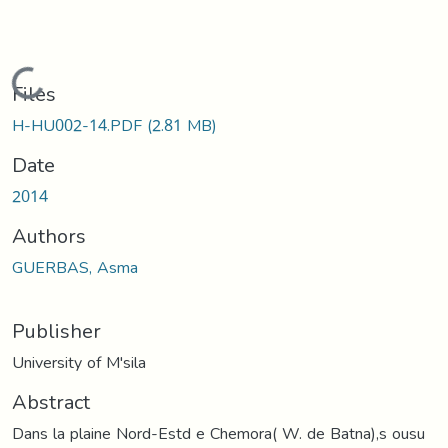
Loading...
Files
H-HU002-14.PDF
(2.81 MB)
Date
2014
Authors
GUERBAS, Asma
Publisher
University of M'sila
Abstract
Dans la plaine Nord-Estd e Chemora( W. de Batna),s ousu