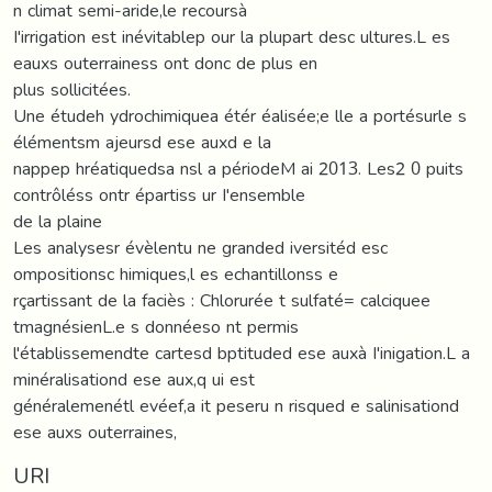
n climat semi-aride,le recoursà
I'irrigation est inévitablep our la plupart desc ultures.L es
eauxs outerrainess ont donc de plus en
plus sollicitées.
Une étudeh ydrochimiquea étér éalisée;e lle a portésurle s
élémentsm ajeursd ese auxd e la
nappep hréatiquedsa nsl a périodeM ai 2013. Les2 0 puits
contrôléss ontr épartiss ur I'ensemble
de la plaine
Les analysesr évèlentu ne granded iversitéd esc
ompositionsc himiques,l es echantillonss e
rçartissant de la faciès : Chlorurée t sulfaté= calciquee
tmagnésienL.e s donnéeso nt permis
l'établissemendte cartesd bptituded ese auxà I'inigation.L a
minéralisationd ese aux,q ui est
généralemenétl evéef,a it peseru n risqued e salinisationd
ese auxs outerraines,
URI