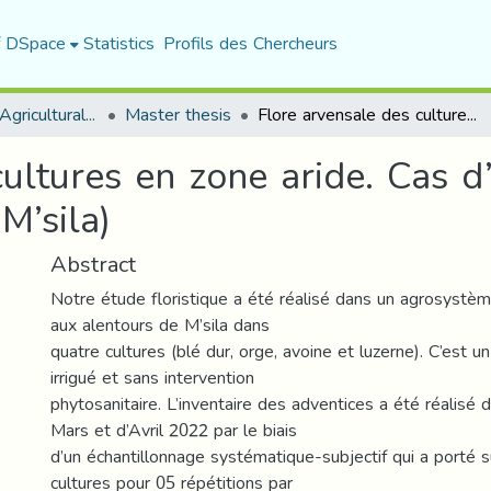
f DSpace
Statistics
Profils des Chercheurs
Department of Agricultural Sciences
Master thesis
Flore arvensale des cultures en zone aride. Cas d’une ferme agricole à Mezrir (Commune de M’sila)
ultures en zone aride. Cas d
M’sila)
Abstract
Notre étude floristique a été réalisé dans un agrosystèm
aux alentours de M’sila dans
quatre cultures (blé dur, orge, avoine et luzerne). C’est u
irrigué et sans intervention
phytosanitaire. L’inventaire des adventices a été réalisé 
Mars et d’Avril 2022 par le biais
d’un échantillonnage systématique-subjectif qui a porté 
cultures pour 05 répétitions par