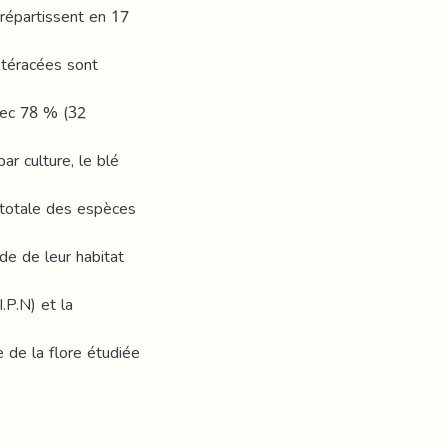
 répartissent en 17
téracées sont
vec 78 % (32
ar culture, le blé
 totale des espèces
de de leur habitat
I.P.N) et la
 de la flore étudiée