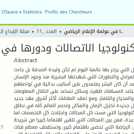
f DSpace
Statistics
Profils des Chercheurs
تكنولوجيا الاتصالات ودورها في عولمة الإعلام الرياضي
العدد _11
مجلة الإبداع ا
نولوجيا الاتصالات ودورها في 
Abstract
 التي يزخر بها عالمنا اليوم لم تكن وليدة الصدفة بل جاءت
لمراحل والتطورات التي شهدتها البشرية منذ وجود الإنسان
عد أن كان البشر يعتمدون على أساليب بدائية في تواصلهم
تباعد المسافات ظهرت وسائل تساعد على انتقال المعلومات
المذياع والتلفاز، ومع تعقد العلاقات أكثر أشرق عهد جديد
ل جديدة تختزل الزمان والمكان وتحصر العالم كله في نطاق
نولوجيا التي مست كل المجالات واجتاحت كل التخصصات لما
يدة، فمن بين المجالات التي تلقى اهتماما كبيرا من شريحة
.1
، الرياضة التي تحضى باهتمام كبير، وتستقطب معظم فئات