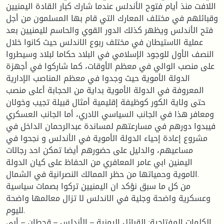
اللافت منذ أيام فتوح الأندلس عندما شارك كبار القادة اليمنيين
وقبائلهم في مختلف المعارك التي قام بها المسلمون من أجل
فتح الأندلس ويظهر كذلك الدور القوي والحاسم لليمنيين بعد
عملية الاستيطان في مختلف ربوع الاندلس حيث كانوا خلال
النصف الأول للوجود الإسلامي في البلاد حكاما لبلاد وسيطروا
على منصب الوالي في معظم الأوقات، كما شاركوا في أجهزة
الدولة الأموية حيث وجدوا في معظم المناصب الإدارية
المعروفة في الدولة الأموية بداية من الحجابة أعلى منصب
حتى ولاية الكور كوظيفة إقليمية أمثال قبيلة تجيب وخولان
ومعافر هذا في الجانب السياسي الادري، أما الجانب العسكري
فيبدوا دورهم في مسارعتهم لمساندة عبدالرحمان الداخل في
مشروع إعادة إحياء الدولة الأموية في الأندلس و نجحوا في
مساعيهم، والدليل على حضورهم أيضا تمكن احد رجالات
اليمنين ابي عامر المعافري من الحفاظ على كيان الدولة
الاموية وحمياتها من حظر الممالك النصرانية في الشمال.
من كل ما سبق نؤكد ان اليمنيين تركوا بصمات سياسية
وعسكرية واضحة وجلية في الاندلس لا تزال معالمها واضحة
لليوم.
الكلمات المفتاحية: القبائل اليمنية – الأندلس – قحطان – أبي