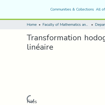
Communities & Collections
All o
Home
Faculty of Mathematics and Computer Science
Depar
Transformation hodog
linéaire
Loading...
Files