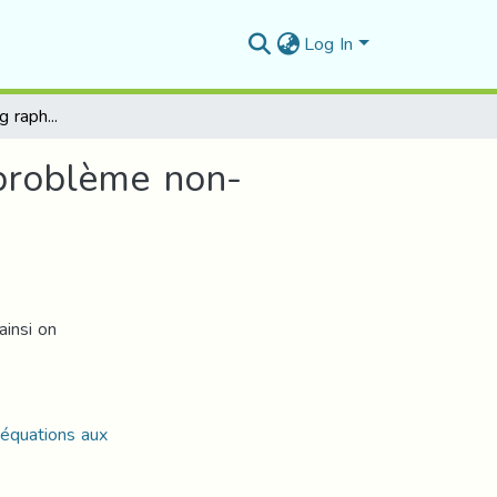
Log In
Transformation hodog raph iq ue appliquée à un problème non-linéaire
 problème non-
ainsi on
 équations aux