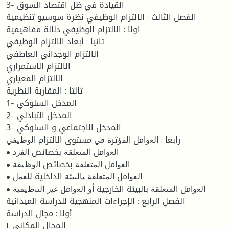
3- القيادة في ظل اقتصاد السوق
الفصل الثالث : الالتزام الوظيفي نظرة سوسيو تنظيمية
اولا : الالتزام الوظيفي دلالة مفاهيمية
ثانيا : أبعاد الالتزام الوظيفي
الالتزام الوجداني العاطفي
الالتزام الاستمراري
الالتزام المعياري
ثالثا : المقاربة النظرية
1- المدخل السلوكي
2- المدخل التبادلي
3- المدخل الاجتماعي و السلوكي
رابعا : ﺍﻟﻌﻭﺍمل ﺍﻟﻤﺅثرﺓ ﻓﻲ مستوى الالتزام ﺍﻟﻭﻅﻴﻔﻲ
• ﺍﻟﻌﻭﺍمل ﺍﻟﻤﺘﻌﻠﻘﺔ بخصائص ﺍﻟﻔﺭﺩ
• ﺍﻟﻌﻭﺍمل ﺍﻟﻤﺘﻌﻠﻘﺔ بخصائص ﺍﻟﻭﻅﻴﻔﺔ
• ﺍﻟﻌﻭﺍمل ﺍﻟﻤﺘﻌﻠﻘﺔ ﺒﺎﻟﺒﻴﺌﺔ الداخلية ﻟﻠﻌﻤل
• ﺍﻟﻌﻭﺍمل ﺍﻟﻤﺘﻌﻠﻘﺔ بالبيئة الخارجية ﺃﻭ ﺍﻟﻌﻭﺍمل ﻏﻴﺭ ﺍﻟﺘﻨﻅﻴﻤﻴﺔ
الفصل الرابع : الإجراءات المنهجية للدراسة الميدانية
أولا : مجال الدراسة
I. المجال المكاني