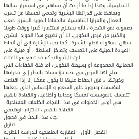
التنظيمية، وهذا إذا ما أرادت أن تساهم في استقرار عمالها
وتحافظ على قدراتها البشرية وتحمي نفسها من تسرب
العمال والمزايا التنافسية. فالحفاظ المورد البشري صعب
بصعوبة نمو الشجرة ، لأنه يستلزم استثمارا كبيرا ووقت طويلا
والكثير من فرص التكوين، الا أن تضييع هذا المورد البشري
سهل بسهولة قطع الشجرة . كما يجب الإشارة إلى أن أنماط
القيادة المبنية على التعسف وتمركز السلطة ، أو مبنية على
الارتجالية والتحكم قد تنفع مع الفئات
العمالية المعدومة أو بسيطة التكوين، أما فئة الكفاءات التي
تتاح لها الفرص في عدة مؤسسات بالنظر إلى قدراتها
وخبرتها..،. فإن الحفاظ عليها لا يكون ممكنا إلا إذا اقتنعت
المؤسسة بضرورة خلق الشعور و الإحساس الذي يجعلها
تتمسك بالمؤسسة تمسكا وجدانيا وأخلاقيا، والقيادة بالقيم
هي أولى الخطوات في هذا الاتجاه. الكلمات المفتاحية :
القيادة بالقيم ، الالتزام الوظيفي
جاء هذا البحث في فصول:
تناول:
الفصل الأول : المقاربة المنهجية للدراسة النظرية