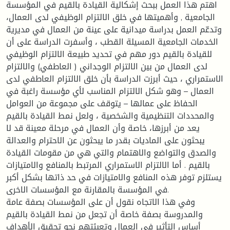
اهتم هذا العمل ببحث إشكالية القيادة بالقيم في المؤسسة
الجامعية , وأهميتها في خلق الالتزام الوظيفي لدى العمال،
وتدعّم العمل بدراسة ميدانية على عينة من العمال في مديرية
الخدمات الجامعية المسيلة القطب ، وأسفرت الدراسة على أن
للقيادة بالقيم دور مهم في تحديد طبيعة الالتزام الوظيفي
لدى العمال من بين الالتزام الوجداني ( العاطفي) والالتزام
الاستمراري ، حيث أبرزت الدراسة بأن خلق الالتزام العاطفي لدى
العمال – وهو شكل الالتزام المناسب لأي مؤسسة راغبة في
الحفاظ على عمالها – يتوقف على مجموعة من العوامل
والمحددات التنظيمية والشخصية ، ولعل نمط القيادة بالقيم
يعد من أبرزها، خاصة وأن العمال في مرحلة معينة قد لا
يبحثون على الماديات بقدر ما يبحثون عن الاحترام والعدالة
والصدق والتواضع والاهتمام والتي هي من مقومات القيادة
بالقيم . أما الالتزام الاستمراري المرتبط بالمنافع والامتيازات
يستلزم توفر هذه المنافع والامتيازات في حد ذاتها بشكل أكبر
في المؤسسة بالمقارنة مع المؤسسات الاخرى.
وفي هذا الاتجاه نقول أن على المؤسسات بصفة عامة
والمدروسة بصفة خاصة أن تجعل من نمط القيادة بالقيم
أساس التأثير في العمال وتعبئتهم نحو تحقيق الأهداف