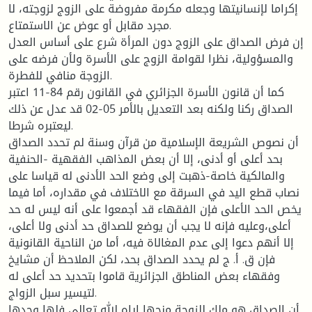
إكراما لإنسانيتها وجعله مكرمة مفروضة على الزوج لزوجته، لا
مجرد مقابل أو عوض عن الاستمتاع.
إن فرض الصداق على الزوج دون المرأة شرع على أساس العدل
والمسؤولية، نظرا لقوامة الزوج على الأسرة ولأن فرضه على
الزوجة منافي للفطرة.
كما أن قانون الأسرة الجزائري في القانون رقم 84-11 اعتبر
الصداق ركنا ولكنه بعد التعديل بالأمر 05-02 قد عدل عن ذلك
ليعتبره شرطا.
أن نصوص الشريعة الإسلامية من قرآن وسنة لم تحدد الصداق
بحد أعلى أو أدنى، إلا أن بعض المذاهب الفقهية -الحنفية
والمالكية خاصة-ذهبت إلى وضع الحد الأدنى له قياسا على
نصاب قطع اليد في السرقة مع الاختلاف في مقداره، أما فيما
يخص الحد الأعلى فإن الفقهاء قد أجمعوا على أنه ليس له حد
أعلى،وعليه فإنه لا يجب أن يوضع للصداق حد أدنى ولا أعلى،
إلا أنهم دعوا إلى عدم المغالاة فيه، أما من الناحية القانونية
فإن ق. أ. ج لم يحدد الصداق بحد، لكن الملاحظ أن مشايخ
وفقهاء بعض المناطق الجزائرية قاموا بتحديد حد أعلى له
لتيسير سبل الزواج.
أن الصداق هو ملك للزوجة منحها إياه الله تعالى فلها وحدها