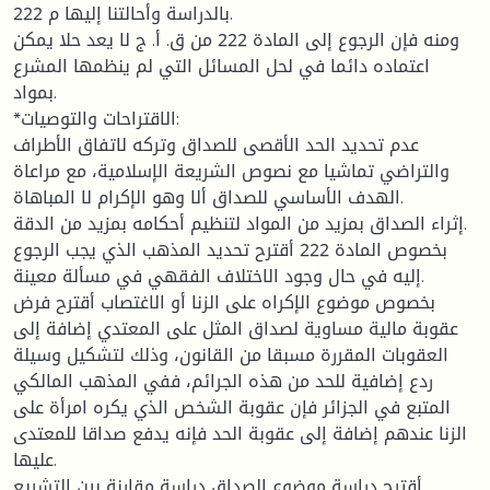
بالدراسة وأحالتنا إليها م 222.
ومنه فإن الرجوع إلى المادة 222 من ق. أ. ج لا يعد حلا يمكن
اعتماده دائما في لحل المسائل التي لم ينظمها المشرع
بمواد.
*الاقتراحات والتوصيات:
عدم تحديد الحد الأقصى للصداق وتركه لاتفاق الأطراف
والتراضي تماشيا مع نصوص الشريعة الإسلامية، مع مراعاة
الهدف الأساسي للصداق ألا وهو الإكرام لا المباهاة.
إثراء الصداق بمزيد من المواد لتنظيم أحكامه بمزيد من الدقة.
بخصوص المادة 222 أقترح تحديد المذهب الذي يجب الرجوع
إليه في حال وجود الاختلاف الفقهي في مسألة معينة.
بخصوص موضوع الإكراه على الزنا أو الاغتصاب أقترح فرض
عقوبة مالية مساوية لصداق المثل على المعتدي إضافة إلى
العقوبات المقررة مسبقا من القانون، وذلك لتشكيل وسيلة
ردع إضافية للحد من هذه الجرائم، ففي المذهب المالكي
المتبع في الجزائر فإن عقوبة الشخص الذي يكره امرأة على
الزنا عندهم إضافة إلى عقوبة الحد فإنه يدفع صداقا للمعتدى
عليها.
أقترح دراسة موضوع الصداق دراسة مقارنة بين التشريع