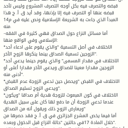
قبضه والتصرف فيه بكل أوجه التصرف المشروع وليس لأحد
قبضه عنها أو التصرف فيه إلا بإذنها، وقد أيد ق. أ. ج هذا
المبدأ الذي جاءت به الشريعة الإسلامية ونص عليه في م14
منه.
-أما مسائل النزاع حول الصداق فهي كثيرة في الفقه
الإسلامي وفي الواقع منها:
*الاختلاف في أصل التسمية "والذي يقوم على ادعاء أحد
الزوجين تسمية الصداق بينما ينكرها الزوج الأخر".
*الاختلاف في مقدار المسمى" والذي يقوم حينما يدعي أحد
الزوجين مقدارا معينا للصداق ويدعي الأخر مقدارا أعلى أو
أدنى منه".
*الاختلاف في القبض "ويحصل حين تدعي الزوجة عدم القبض
ويدعي الزوج تسليم الصداق".
*الاختلاف في كون المبعوث للزوجة هدية أم صداقا "ويكون
عندما تدعي الزوجة أن ما دفع لها كان على سبيل الهدية
ويعارض الزوج ذلك ويقول أنه من الصداق"
أما فيما يخص المشرع الجزائري في ق. أ. ج فقد حصرها من
خلال المادة 17في حالتين "حالة النزاع قبل الدخول وبعده".