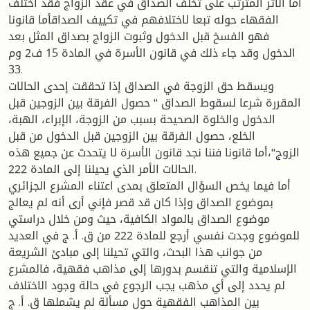
أما الأثر المترتب على تخلف الصداق في عقد الزواج فقد اختلف
الفقهاء حوله تبعا لاختلافهم في تكييف الصداقأما قانونا
فهو الفسخ قبل الدخول وثبوت الزواج بصداق المثل بعد
الدخول وقد جاء ذلك في قانون الأسرة في المادة 15 ف2 وم
33.
ويسقط حق الزوجة في الصداق إذا تحققت إحدى الحالات
المقررة شرعا لسقوط الصداق " حصول الفرقة بين الزوجين قبل
الدخول والخلوة الصحيحة بسبب من الزوجة، الإبراء، الهبة،
الخلع، حصول الفرقة بين الزوجين قبل الدخول من قبل
الزوج"،أما قانونا فننا نجد قانون الأسرة لا يتحدث عن جميع هذه
الحالات الأمر الذي يحيلنا إلى المادة 222.
أما فيما يخص السؤال المتعلق بمدى اعتناء المشرع الجزائري
بموضوع الصداق وإذا كان قد قصر فإني أرى أنه لم يعالج
موضوع الصداق بالمواد الكافية، حيث ومن خلال دراستي
للموضوع وجدت نفسي أرجع للمادة 222 من ق. أ. ج في العديد
من جوانب هذا البحث، والتي تحيلنا إلى مبادئ الشريعة
الإسلامية والتي تنقسم بدورها إلى مذاهب فقهية، فالمشرع
لم يحدد إلى أي مذهب يجب الرجوع في حالة وجود الاختلاف
بين المذاهب الفقهية حول مسألة لم يشملها ق. أ. ج