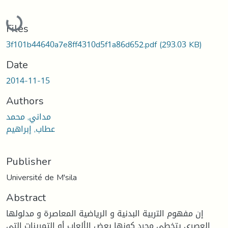
Loading...
Files
3f101b44640a7e8ff4310d5f1a86d652.pdf
(293.03 KB)
Date
2014-11-15
Authors
مداني, محمد
عطاب, إبراهيم
Publisher
Université de M'sila
Abstract
إن مفهوم التربية البدنية و الرياضية المعاصرة و مدلولها
العصري يتخطى مجرد كونها بعض الألعاب أو التمرينات التي