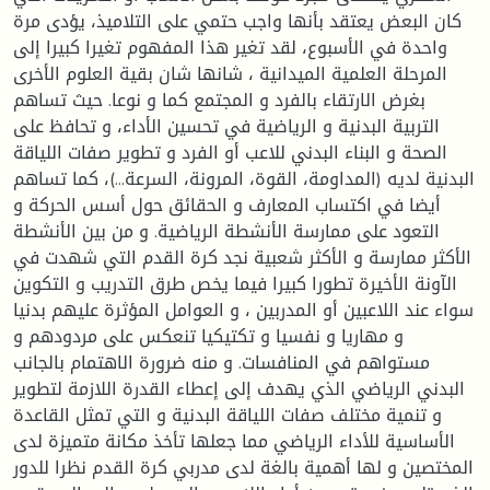
كان البعض يعتقد بأنها واجب حتمي على التلاميذ، يؤدى مرة
واحدة في الأسبوع، لقد تغير هذا المفهوم تغيرا كبيرا إلى
المرحلة العلمية الميدانية ، شانها شان بقية العلوم الأخرى
بغرض الارتقاء بالفرد و المجتمع كما و نوعا. حيث تساهم
التربية البدنية و الرياضية في تحسين الأداء، و تحافظ على
الصحة و البناء البدني للاعب أو الفرد و تطوير صفات اللياقة
البدنية لديه (المداومة، القوة، المرونة، السرعة...)، كما تساهم
أيضا في اكتساب المعارف و الحقائق حول أسس الحركة و
التعود على ممارسة الأنشطة الرياضية. و من بين الأنشطة
الأكثر ممارسة و الأكثر شعبية نجد كرة القدم التي شهدت في
الآونة الأخيرة تطورا كبيرا فيما يخص طرق التدريب و التكوين
سواء عند اللاعبين أو المدربين ، و العوامل المؤثرة عليهم بدنيا
و مهاريا و نفسيا و تكتيكيا تنعكس على مردودهم و
مستواهم في المنافسات. و منه ضرورة الاهتمام بالجانب
البدني الرياضي الذي يهدف إلى إعطاء القدرة اللازمة لتطوير
و تنمية مختلف صفات اللياقة البدنية و التي تمثل القاعدة
الأساسية للأداء الرياضي مما جعلها تأخذ مكانة متميزة لدى
المختصين و لها أهمية بالغة لدى مدربي كرة القدم نظرا للدور