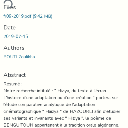
ding...
Files
fr09-2019.pdf
(9.42 MB)
Date
2019-07-15
Authors
BOUTI Zoulikha
Abstract
Résumé :
Notre recherche intitulé : " Hiziya, du texte à l'écran.
L'histoire d'une adaptation ou d'une création " portera sur
l'étude comparative analytique de l'adaptation
cinématographique " Haizya " de HAZOURLI afin d'étudier
ses variants et invariants avec " Hiziya ", le poème de
BENGUITOUN appartenant à la tradition orale algérienne.