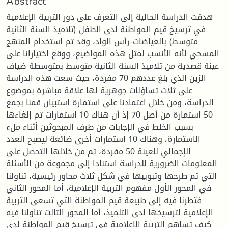
Abstract
هدفت الدراسة الحالية إلى التعرف على دور التربية الإعلامية
في ترسيخ قيم المواطنة لدى الطفل (تلاميذ السنة الثانية
متوسط) بالعياضات-رأس الواد، وقد تم استخدام المنهج
المسحي لأنه الأنسب لمثل هذه المواضيع، ووقع اختيارانا على
عينة قصدية من تلاميذ السنة الثانية متوسط بمتوسطة ضياف
الزين الذي بلغ عددهم 70 مفردة، حيث سعت هذه الدراسة
على ثلاث تساؤلات جوهرية لها علاقة مباشرة بموضوع
الدراسة، ومن خلال اعتمادنا على استمارة استبيان قمنا بجمع
50 استمارة من أصل 70 إذ أن هناك 10 استمارات تم إلغاءها
بسبب الخلط في الإجابات من طرف المبحوثين أثناء ملء
الاستمارة، وهناك 10 استمارات أخرى ضائعة ليصبح العدد
الإجمالي للعينة 50 مفردة، تم من خلالها التحصل على
المعلومات الضرورية للدراسة استنادا إلى مجموعة من الأسئلة
التي تم طرحها وتبويبها في شكل ثلاث محاور رئيسية، تناولنا
في المحور الأول مفهوم التربية الإعلامية، أما المحور الثاني
فتطرنا فيه إلى طبيعة قيم المواطنة التي تسعى التربية
الإعلامية لترسيخها لدى التلميذ، أما المحور الثالث تناولنا فيه
كيف تساهم التربية الإعلامية في ترسيخ قيم المواطنة لدى