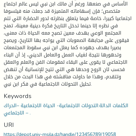
الأساس في صنعها. ورغم أن مالك ابن نبي ليس عالم اجتماع
متخصص؛ فإن إسهاماته المتميزة قد جعلت منه فيلسوفا
اجتماعيا كبيرا، خاصة فيما يتعلق بنظرته لدور الحضارة التي تتم
في نظره إلا حينما تدخل التاريخ فكرة دينية معينة، تمنح
المجتمع الوعي بهدف معين تصبح معه الحياة ذات معنى،
فيقوى على مجابهة الصعوبات التي يواجه بها التاريخ، ويصبح
بصيرا بهدف جهوده كما يعلل ابن نبي سقوط المجتمعات
وتدهورها نتيجة لغياب العمل والعامل الديني، إذ أن البناء
الاجتماعي لا يقوى على البقاء لمقومات الفن والعلم والعقل
فحسب لان الروح وحدها هي التي تتيح للإنسانية أن تنهض
وتتقدم، وهذا ما حاولت مناقشته في هذا البحث من خلال
تحليل التحولات الاجتماعية في فكر ابن نبي.
Keywords
الكلمات الدالة:التحولات الاجتماعية- الحياة الاجتماعية –الحراك
الاجتماعي – .
URI
https://depot.univ-msila.dz/handle/123456789/19058