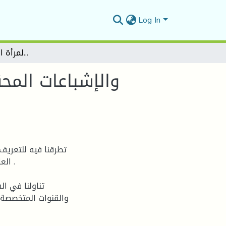
Log In
استخدامات المرأة الجزائرية لقناة سميرة TVوالإشباعات المحققة لها - دراسة ميدانية بولاية برج بوعريريج
تطرقنا فيه للتعريف
العا
تناولنا في ا
والقنوات المتخصصة 