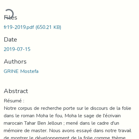
oading...
Files
fr19-2019.pdf
(650.21 KB)
Date
2019-07-15
Authors
GRINE Mostefa
Abstract
Résumé :
Notre corpus de recherche porte sur le discours de la folie
dans le roman Moha le fou, Moha le sage de l'écrivain
marocain Tahar Ben Jelloun ; mené dans le cadre d'un
mémoire de master. Nous avons essayé dans notre travail
de montrer le développement de la folie comme thème