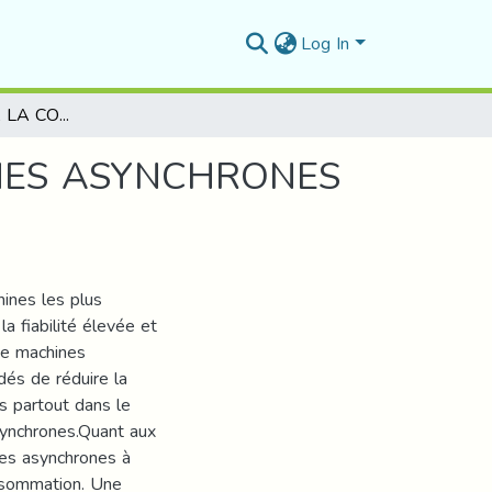
Log In
CONTRIBUTION A LA COMMANDE DES MACHINES ASYNCHRONES A HAUT RENDEMENT (HEM)
NES ASYNCHRONES
ines les plus
la fiabilité élevée et
 de machines
és de réduire la
 partout dans le
ynchrones.Quant aux
nes asynchrones à
nsommation. Une