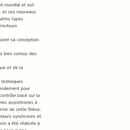
hé mondial et est
, et ces nouveaux
utres types
s moteurs
orer sa conception.
es bien connus des
que et de la
s techniques
rendement pour
contrôle basé sur la
ines asynchrones à
rme de cette thèse,
oteurs synchrones et
ion a été réalisée à