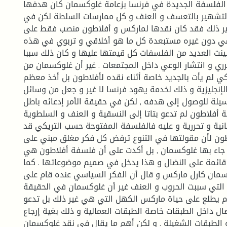
الفلسفة الجديدة في فرنسا بزعامة غلوكسمان كان هدفها
لتشهير بالتعسف و العنف و كل ممارسات السلطة لكن في
غير ذلك فقد كان نقدها لماركس و أفلاطون منصب فقط على
سي دون غيره مستبعدة كل ما هو أخلاقي و تربوي في هذه
ينت العديد من الفلسفات كل قيمتها عليها و كان ذلك سببا
ري و انتشار الوعي داخل المجتمعات . غير أن غلوكسمان من
ي لم يأت بالجديد خاصة أثناء نقده لأفلاطون بل أخذ معظم
إنجليزية و ذلك لخدمة يهود فرنسا لا غير و جعل من وسائل
وسيلة للوصول إلى هدفه , لكن في حقيقة الأمر إدعائه باطل
 أفلاطون لم تدعو بتاتا إلى النسقية و العنف و السلطوية
ية و تحررية و عليه فالفلسفة المفتوحة حسب التريكي قد
ون لأن مقولتها في التنوع ترفض كل فكر مغلق مبني على
 جاء بها غلوكسمان , بل أكدت على أن فلسفة أفلاطون هي
قائمة على النضال و هذا يدخل في صميم موضوعاتها . كما
سمان كارل ماركس و قال أن الفكر السياسي عنده قام على
ة التي سببت الحروب و العنف غير أن غلوكسمان في الحقيقة
يطلع على حياة ماركس الكهل التي هي غير ذلك بل تدعو
ضال داخل الطبقات خاصة الطبقات العمالية و ذلك بغية إرجاع
و الطبقات الشغيلة . و لكن أهم ما يقال في نقد غلوكسمان