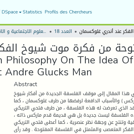
f DSpace
Statistics
Profils des Chercheurs
العدد 18
مجلة العلوم الاجتماعية و الانسانية
حة من فكرة موت شيوخ الفكر
n Philosophy On The Idea O
t Andre Glucks Man
Abstract
 هذا المقال إلى موقف الفلسفة الجديدة من أفكار شيوخ
اركس ) والأسباب الدافعة لرفضها من طرف غلوكسمان ، كما
قد الذي تعرضت له هذه الفلسفة ، من طرف فتحي التريكي
 هذه الفلسفة ليست جديدة بل هي قديمة قدم ماركس ذاته
ية وتنتج عن وجهة نظر عنصرية ، كما أعطى فتحي التريكي
الفكر المتعصب والمثمتل في الفلسفة المفتوحة . وقد رأى