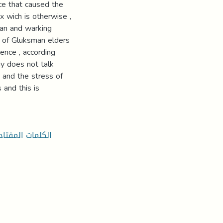
nce that caused the
rx wich is otherwise ,
 man and warking
m of Gluksman elders
lence , according
hy does not talk
 and the stress of
 and this is