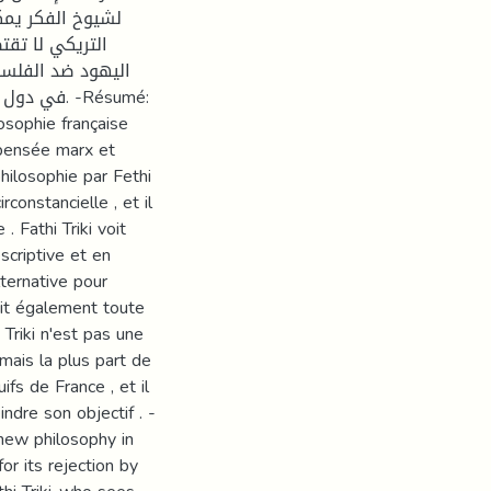
لشيوخ الفكر يمك
التريكي لا تق
اليهود ضد الفلسط
 -Résumé:
losophie française
 pensée marx et
philosophie par Fethi
constancielle , et il
 Fathi Triki voit
scriptive et en
lternative pour
ait également toute
Triki n'est pas une
 mais la plus part de
fs de France , et il
ndre son objectif . -
 new philosophy in
or its rejection by