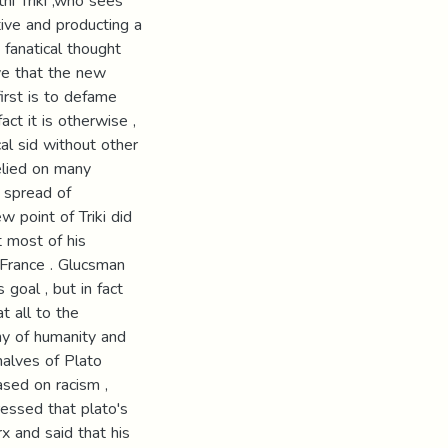
hi Triki ,who sees
tive and producting a
s fanatical thought
eve that the new
irst is to defame
act it is otherwise ,
cal sid without other
relied on many
 spread of
 point of Triki did
t most of his
f France . Glucsman
goal , but in fact
t all to the
phy of humanity and
 halves of Plato
ased on racism ,
essed that plato's
x and said that his