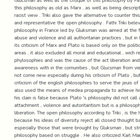
Glucsman as well as the critique of this philosophy by Fat
this philosophy as old as Marx , as well as being descrip
racist view . Triki also gave the alternative to counter thi
and representative the open philosophy . Fathi Triki bel
philosophy in France led by Gluksman was aimed at the f
abuse and violence and all authoritarian practices , but in f
its criticism of Marx and Plato is based only on the politi
areas , it also excluded all moral and educational , wich 
phylosophies and was the cause of the act liberation and
awareness with in the comunities , but Glucsman from view
not come new especially during his criticism of Plato , bu
criticism of the english philosophies to serve the jeuis o
also used the means of medea propaganda to achieve his 
his clain is false because Plato 's philosophy did not call a
attachment , violence and autoritaritism but is a philoso
liberation. The open philosophy according to Triki , is the
because his ideas of diversity reject all closed thought b
especially those that were brought by Gluksman , but str
philosophy based on struggle . He also criticized Karl Mar