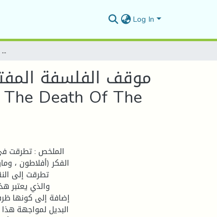
Log In
موقف الفلسفة المفتوحة من فكرة موت شيوخ الفكر عند أندري غلوكسمان The Attitude Of Open Philosophy On The Idea Of The Death Of The Elders Of Thought At Andre Glucks Man
موقف الفلسفة المفتو
f The Death Of The
الملخص : تطرقت في
الفكر (أفلاطون ، وم
تطرقت إلى الن
والذي يعتبر ،
إضافة إلى كونها ظرف
البديل لمواجهة هذا 