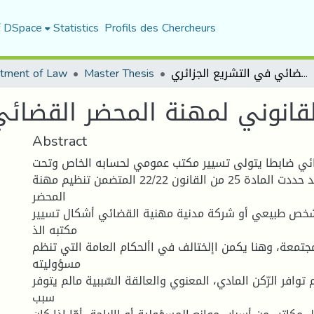
f DSpace
Statistics
Profils des Chercheurs
التنظيم القانوني لمهنة المحضر القضائي في التشريع الجزائري
Master Thesis
tment of Law
لقانوني لمهنة المحضر القضائي
Abstract
ائي ضابطا يتولى تسيير مكتب عمومي لحسابه الخاص وتحت
مسؤوليته، وقد حددت المادة 25 من القانون 22/22 المتضمن تنظيم مهنة
المحضر
شخص طبيعي أو شركة مدنية مهنية القضائي أشكال تسيير
مكتبه الذ
جتمعة، وهنا يكمن اإلختالف في األحكام العامة التي تنظم
مسؤوليته
 توافر الرّكن المادي، المعنوي والعالقة السّببية مالم يتوفر
سبب