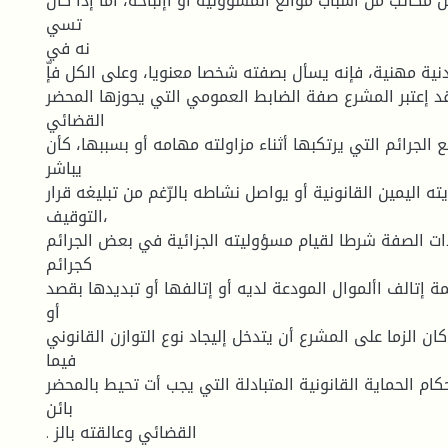
مكاتب من أسباب موانع المسؤولية أو اإلباحة، أمّا إذا كان
تسي
نه في
ية مهنية، فإنه يسأل بصفته شخصا معنويا، وعلى الكل فإّ
فقد إعتبر المشرع صفة الضابط العمومي التي يحوزها المحضر
القضائي
الجرائم التي يرتكبها أثناء مزاولته مهامه أو بسببها، كأن
يباشر
ه اليمين القانونية أو يواصل نشاطه بالرّغم من تبليغه قرار
التوقيف،
ات الصفة شرطا لقيام مسؤوليته الجزائية في بعض الجرائم
كجرائم
يمة إتالف األموال المودعة لديه أو إتالفها أو تبديدها بقصد
أو
ن الزما على المشرع أن يتدخل إليجاد نوع التوازن القانوني
فيما
 الحماية القانونية المتبادلة التي يجب أت تحيط بالمحضر
بائن
. القضائي وعالقته بالز