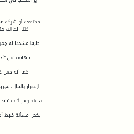
ير المكتب في شكل 
مجتمعة أو شركة مدن
كلتا الحاالت 
ظرفا مشددا له جميع 
مهامه قبل تأديت
كما أنه جعل ذ
اإلضرار بالمال، وجر
بدونه ومن ثمة فقد كا
يخص مسألة ضبط أحكام