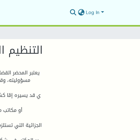
Log In
التنظيم ا
يعتبر المحضر القض
ي قد يسيره إمّا ك
أو مكاتب م
الجزائية التي تستلزم