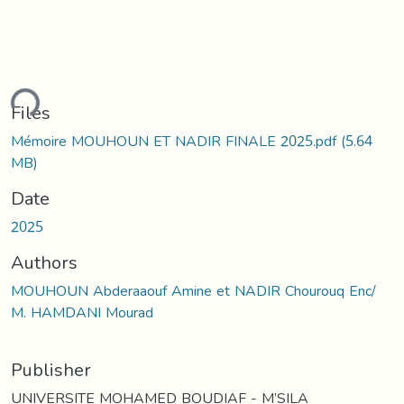
ding...
Files
Mémoire MOUHOUN ET NADIR FINALE 2025.pdf
(5.64
MB)
Date
2025
Authors
MOUHOUN Abderaaouf Amine et NADIR Chourouq Enc/
M. HAMDANI Mourad
Publisher
UNIVERSITE MOHAMED BOUDIAF - M’SILA