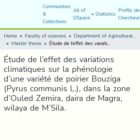
Communities
All of
Profils de
&
Statistics
DSpace
Chercheur
Collections
Home
Faculty of sciences
Department of Agricultural Sciences
Master thesis
Étude de l’effet des variations climatiques sur la phénologie d’une variété de poirier Bouziga (Pyrus communis L.), dans la zone d’Ouled Zemira, daira de Magra, wilaya de M’Sila.
Étude de l’effet des variations
climatiques sur la phénologie
d’une variété de poirier Bouziga
(Pyrus communis L.), dans la zone
d’Ouled Zemira, daira de Magra,
wilaya de M’Sila.