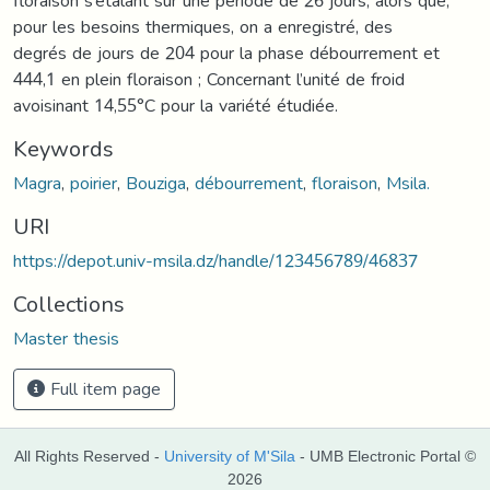
floraison s’étalant sur une période de 26 jours, alors que,
pour les besoins thermiques, on a enregistré, des
degrés de jours de 204 pour la phase débourrement et
444,1 en plein floraison ; Concernant l’unité de froid
avoisinant 14,55°C pour la variété étudiée.
Keywords
Magra
,
poirier
,
Bouziga
,
débourrement
,
floraison
,
Msila.
URI
https://depot.univ-msila.dz/handle/123456789/46837
Collections
Master thesis
Full item page
All Rights Reserved -
University of M'Sila
- UMB Electronic Portal ©
2026