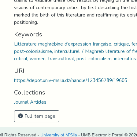
claims to validate these two results by relying on the id
visions of contemporary critics, by first describing the hist
marked the birth of this literature and reaffirming its epi
positioning.
Keywords
Littérature maghrébine d’expression française, critique, fe
post-colonialisme, interculturel. / Maghreb literature of f
critical, women, transcultural, post-colonialism, intercultura
URI
https://depot.univ-msila.dz/handle/123456789/19605
Collections
Journal Articles
Full item page
All Rights Reserved -
University of M'Sila
- UMB Electronic Portal © 202