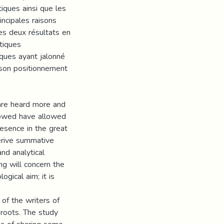
ques ainsi que les
incipales raisons
ces deux résultats en
itiques
iques ayant jalonné
, son positionnement
 are heard more and
rrowed have allowed
resence in the great
derive summative
and analytical
g will concern the
ogical aim; it is
of the writers of
l roots. The study