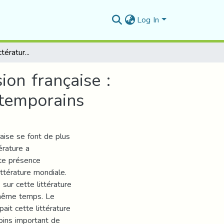
Log In
Voix / voies de la littérature maghrébine d’expression française : Positionnement épistémologique des critiques contemporains
ion française :
ntemporains
çaise se font de plus
érature a
rte présence
ittérature mondiale.
sur cette littérature
 même temps. Le
it cette littérature
oins important de