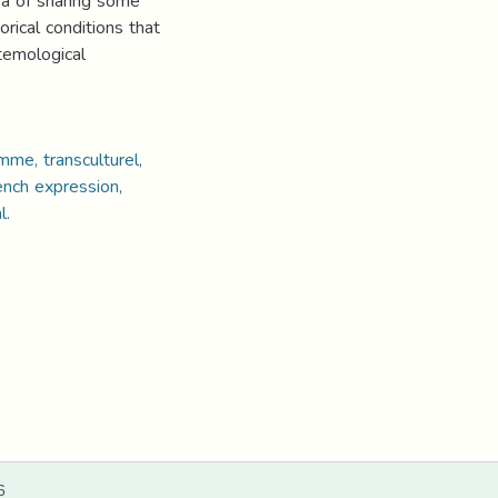
ea of sharing some
orical conditions that
stemological
mme, transculturel,
rench expression,
l.
6