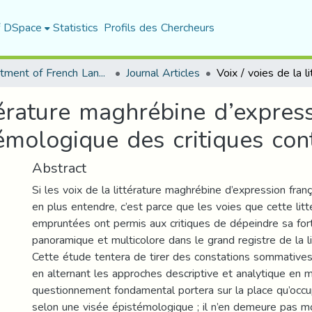
f DSpace
Statistics
Profils des Chercheurs
Department of French Language and Literature
Journal Articles
ttérature maghrébine d’express
émologique des critiques co
Abstract
Si les voix de la littérature maghrébine d’expression fran
en plus entendre, c’est parce que les voies que cette litt
empruntées ont permis aux critiques de dépeindre sa fo
panoramique et multicolore dans le grand registre de la l
Cette étude tentera de tirer des constations sommatives 
en alternant les approches descriptive et analytique en
questionnement fondamental portera sur la place qu’occupa
selon une visée épistémologique ; il n’en demeure pas m