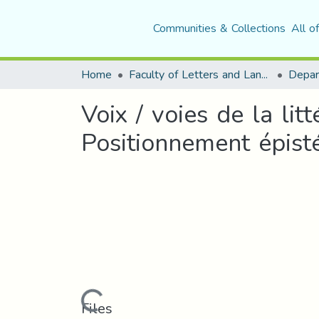
Communities & Collections
All o
Home
Faculty of Letters and Languages
Voix / voies de la li
Positionnement épist
Loading...
Files