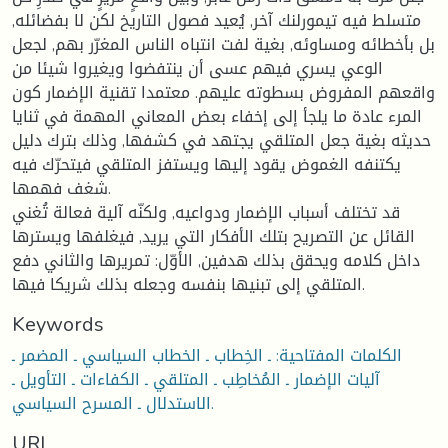
متسلط فيه تيمورلنك آخر, يُعيد فصول التاريخ لكن لا بفضائله,
بل بأخطائه ومساوئه, بغية لفت انتباه الناس المغرّر بهم, لجعل
الوعي يسري فيهم عسى أن ينتفضوا ويغيروا شيئا من
واقعهم المفروض بسطوته عليهم. معتمدا تقنية الإضمار كون
المرء عادة ما يلجأ إلى إخفاء بعض المعاني المهمة في ثنايا
حديثه بغية جعل المتلقي يجتهد في كشفها, وذلك بترك دليل
يكتنفه الغموض يقود إليها ويستفز المتلقي فيتحرّك فيه
شغف فهمها.
قد تختلف أسباب الإضمار ودواعيه, ولكنّه آلية فعالة تُغني
القائل عن التصريح بتلك الأفكار التي يريد, فيغلفها ويسترها
داخل كلامه ويحقق بذلك هدفين, الأوّل: تمريرها والثاني دفع
المتلقي إلى تبنيها بنفسه وجعله بذلك شريكا فيها.
Keywords
الكلمات المفتاحية: ـ الخِطاب ـ الخطاب السياسي ـ المضمر ـ
آليات الإضمار ـ المُخاطِب ـ المتلقي ـ الكفاءات ـ التأويل ـ
الاستدلال ـ المسرح السياسي.
URI