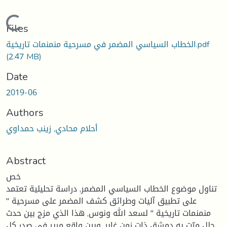
Loading...
Files
الخطاب السياسي المضمر في مسرحية منمنمات تاريخية.pdf
(2.47 MB)
Date
2019-06
Authors
أحلام محادي, زينب حمداوي
Abstract
خص
تناول موضوع الخطاب السياسي المضمر, دراسة تحليلية تعتمد
على تطبيق آليات وطرائق كشف المضمر على مسرحية "
منمنمات تاريخية " لسعد الله ونوس, هذا الذي مزج بين حدث
جلل مرّت به دمشق ذات زمن غابر, وبين واقعٍ مريرٍ في صدرِ كل